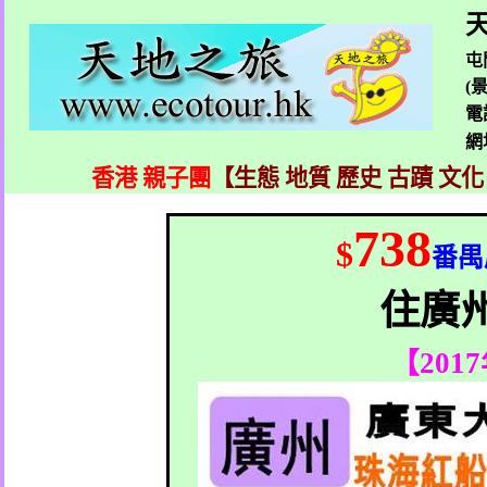
天
屯
(
電
網
香港 親子團
【生態 地質 歷史 古蹟 文化
738
$
番禺
住廣
【
2017