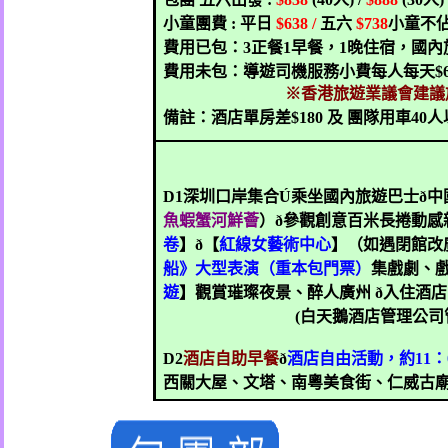
小童團費
:
平日
$638 /
五六
$738
小童不
費用已包：
3
正餐
1
早餐，
1
晚住宿，國內
費用未包：導遊司機服務小費每人每天
$
※香港旅遊業議會建議
備註：酒店單房差
$180
及 團隊用車
40
人
D1
深圳口岸集合
Ú
乘坐國內旅遊巴士
ð
中
魚蝦蟹河鮮薈
）
ð
參觀創意百米長捲動感
卷
】
ð
【
紅線女藝術中心
】（如遇閉館改
船》大型表演（重本包門票）
集戲劇、
遊
】觀賞璀璨夜景、醉人廣州
ð
入住酒店
(
白天鵝酒店管理公司
D2
酒店自助早餐
ð
酒店自由活動，約
11
：
西關大屋、文塔、南粵美食街、仁威古