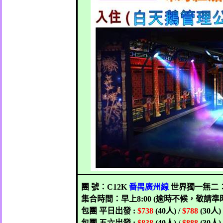
團
號：
C12K
番禺
廣州線
世界獨一無二
集合時間：早上
8:00 (
逾時不候，敬請準
包團
平日出發
:
$738
(40
人
) /
$788
(30
人
包團
五六出發
:
$838
(40
人
) /
$888
(30
人
)