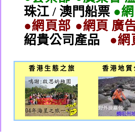
珠江
/
澳門船票
●
●網頁部 ●
網頁 廣告
紹貴公司產品
●網
香 港 生 態 之 旅
香 港 地 質