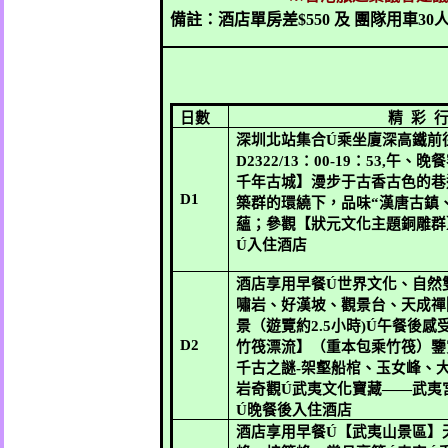
備註：酒店單房差
$550
及 團隊用車
30
日數
精
彩
深圳北站集合
Ú
乘坐廈深高鐵前
D2322/13
：
00-19
：
53,
午、晚餐
千年古城】漫步于古香古色的巷
D1
築群的環繞下，品味“漢唐古鎮
蘊；參觀【狀元文化主題銅雕群
Ú
入住酒店
酒店享用早餐
Ú
世界文化、自然
嘯岩、好漢坡、觀景台、天成禪
景（遊覽約
2.5
小時
)
Ú
午餐後感
D2
竹筏漂流】（重本包乘竹筏）鑒
千古之謎
-
架壑船棺、玉女峰、
岩奇觀
Ú
武夷文化寶藏——武夷
Ú
晚餐後入住酒店
酒店享用早餐
Ú
【武夷山景區】