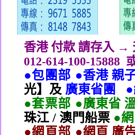
香港 付款 請存入 
012-614-100-15888
●包團部 ●
香港 親
光】及
廣東省團
●套票部 ●
廣東省 
珠江
/
澳門船票
●
●網頁部 ●
網頁 廣告