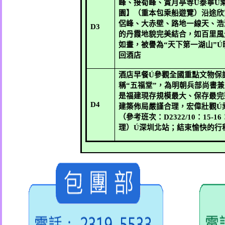
峰、接筍峰、賞月亭等
Ú
泰寧
Ú
園】（重本包乘船遊覽）沿途欣
侶峰、大赤壁、路地一線天、浩
D3
的丹霞地貌完美結合，如百里風
如畫，被譽為“天下第一湖山”
Ú
回酒店
酒店早餐
Ú
參觀全國重點文物保
稱“五福堂”，為明朝兵部尚書
是福建現存規模最大、保存最完
D4
建築佈局嚴謹合理，宏偉壯觀
Ú
（參考班次：
D2322/10
：
15-16
理）
Ú
深圳北站；結束愉快的行