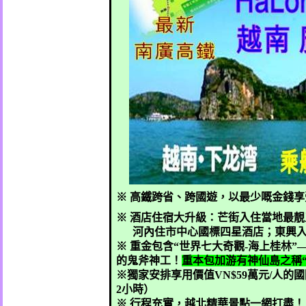
※ 高鐵跨省、跨國遊，以最少嘅金錢
※ 酒店住宿大升級：芒街入住當地最
河內住市中心國標四星酒店；東興
※ 重金包含“世界七大奇觀
-
海上桂林”
的鬼斧神工！
重本包加游有神仙島之稱“
※獨家安排享用價值
VN$59
萬元
/
人的國
2
小時）
※ 行程充實，越北精華景點一網打盡！