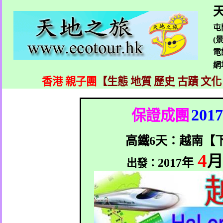
天
屯
(
電
網
香港 親子團
【生態 地質 歷史 古蹟 文化
2017
保證成團
高鐵
6
天：越南【
4
月
2017
年
出發：