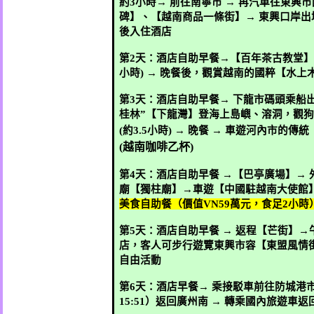
約
3
小時
→
前往南寧市
→
再汽車往東興市
碑】、【越南商品一條街】
→
東興口岸出
後入住酒店
第
2
天：酒店自助早餐
→
【百年茶古教堂】
小時
) →
晚餐後，觀賞越南的國粹【水上
第
3
天：酒店自助早餐
→
下龍市碼頭乘船
桂林
”
【下龍灣】登海上島嶼、溶洞，觀狗
(
約
3.5
小時
) →
晚餐
→
車遊河內市的傳統
(
越南咖啡乙杯
)
第
4
天：酒店自助早餐
→
【巴亭廣場】
→
廟【獨柱廟】
→
車遊【中國駐越南大使館
美食自助餐（價值
VN59
萬元，食足
2
小時
第
5
天：酒店自助早餐
→
返程【芒街】
→
店，客人可步行遊覽東興市容【東盟風情
自由活動
第
6
天：酒店早餐
→
乘接駁車前往防城港
15:51
）返回廣州南
→
轉乘國內旅遊車返