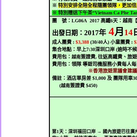
※
特別安排全陪全程隨團領隊，更加倍
※ 特別贈送下午茶“
Vietnam Ca Phe Tan
團
號：
LG06A
2017
高鐵
6
天：越南
4
月
14
2017
年
出發日期：
成人團費
:
$3,388
(30/40
人
)
小童團費
:
$
集合地點：早上
7:30
深圳口岸
(
逾時不候
費用包：
簽證費
,
往返高鐵費、旅遊
越南
費用包：領隊
導遊司機服務小費每人每
※香港旅遊業議會建議
備註：酒店單房差
$1,000
及 團隊用車
30
(
簽證費
$450)
越南
第
1
天：深圳福田口岸
→
國內旅遊巴往廣