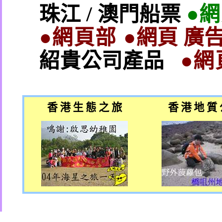
珠江
/
澳門船票
●
●網頁部 ●
網頁 廣告
紹貴公司產品
●網
香 港 生 態 之 旅
香 港 地 質