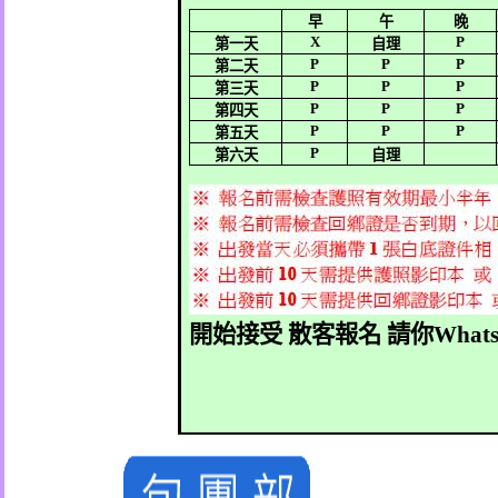
早
午
晚
X
P
第一天
自理
P
P
P
第二天
P
P
P
第三天
P
P
P
第四天
P
P
P
第五天
P
第六天
自理
開始接受
散客報名
請你
Whats