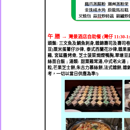
午
膳
→
灣景酒店自助餐
(
灣仔
11:30-1:
頭盤
:
三文魚及鯛魚刺身
,
雜錦壽司及壽司
豆
)
粟米蛋薯仔沙律
,
泰式西蘭花沙律
,
雜果
雞
,
宮延醬烤骨
,
芝士菠菜焗煙鴨胸
,
翠塘豆
絲苗白飯
;
湯類
:
甜粟雞茸湯
,
中式老火湯
粒
,
芒果芝士餅
,
朱古力慕絲餅
,
法式雜餅
,
雜
考，一切以當日供應為準
!)