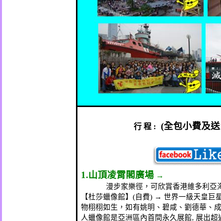
(
全包小費及送
行
程
:
1.
山頂凌霄閣廣場
→
漫步家樂徑，可欣賞香港維多利亞
【杜莎蠟像館】
(
自費
)
→
世界一級天皇巨
物栩栩如生，如有姚明、碧咸、劉德華、
人蠟像館是亞洲區內首間永久展館
,
展出超