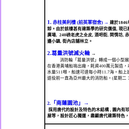
1.
赤柱美利樓
(
前英軍宿舍
)
→
建於
1846
卸。由於該樓甚有建築學的研究價值
,
現已
廣場
, 240
磅
老虎之全皮
,
酒吧街
,
閑情坊
,
邊小鎮
,
街內店舖林立。
2.
葛量洪號滅火輪
→
消防輪「葛量洪號」轉成一個小型展
在香港黃埔船塢出廠，耗資
400
萬元製造，
水量
511
噸，船速可達每小時
11.7
海。船上
退役前一直為亞州最大的消防船。
(
星期二
「南蓮園池」→
2.
採用唐代的設計及特色的木結構
,
園內有
屋等，設計匠心獨運，盡顯唐代建築特色