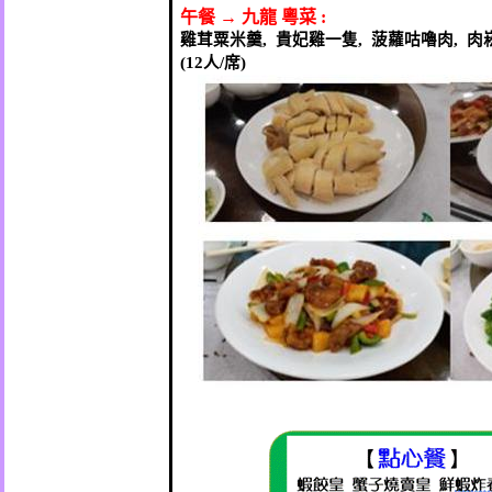
午餐
→
九龍
粵菜
:
雞茸粟米羹
,
貴妃雞一隻
,
菠蘿咕嚕肉
,
肉
(12
人
/
席
)