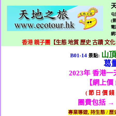
天
屯
(
電
網
香港 親子團
【生態 地質 歷史 古蹟 文化
山
B01-14
景點
:
葛
2023
年 香港一
【
網上價
(
節
日
價
錢
團費包括 →
專業導遊
,
持生態
/
歷