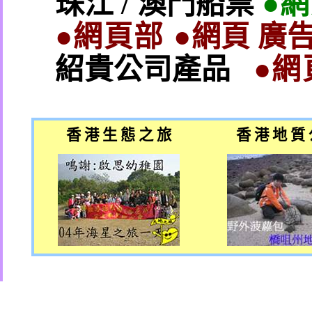
珠江
/
澳門船票
●
●網頁部 ●
網頁 廣告
紹貴公司產品
●網
香 港 生 態 之 旅
香 港 地 質