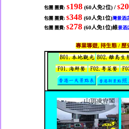
198
2
$
/
$
(60
人
免
2
位
)
包團
團費
:
348
$
(60
人
免
1
位
)
包團
團費
:
灣
景酒
278
$
(60
人
免
1
位
)
維
包團
團費
:
景酒
專業導遊
,
持生態
/
歷