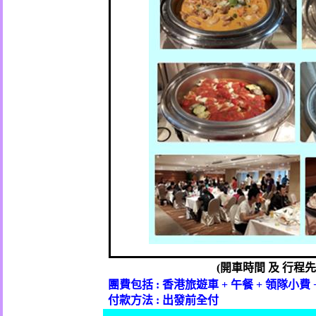
(
開車時間
及
行程先
團費包括
:
香港旅遊車
+
午餐
+
領隊小費
付款方法
:
出發前全付